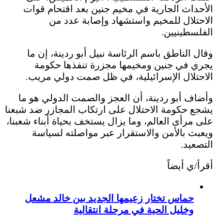
الأحداث الجارية في مخيم جنين بعد اقتحام قوات
الاحتلال للمخيم واستشهاد وإصابة عدد من
الفلسطينيين.
وقال الناطق باسم الرئاسة نبيل أبو ردينة، إن ما
يجري في جنين ومخيمها مجزرة تنفذها حكومة
الاحتلال الإسرائيلية، في ظل صمت دولي مريب.
وأضاف أبو ردينة، أن العجز والصمت الدولي هو ما
يشجع حكومة الاحتلال على ارتكاب المجازر ضد شبعنا
على مرأى العالم، وما يزال يستخف بحياة أبناء شعبنا،
ويعبث بالأمن والاستقرار عبر مواصلته لسياسة
التصعيد.
أقرأ/ي أيضاً
حماس تختار زعيمها الجديد بين خالد مشعل
وخليل الحية في مرحلة انتقالية