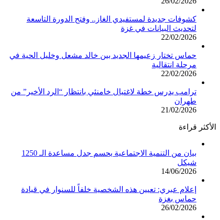
26/02/2026
كشوفات جديدة لمستفيدي الغاز.. وفتح الدورة التاسعة
لتحديث البيانات في غزة
22/02/2026
حماس تختار زعيمها الجديد بين خالد مشعل وخليل الحية في
مرحلة انتقالية
22/02/2026
ترامب يدرس خطة لاغتيال خامنئي بانتظار “الرد الأخير” من
طهران
21/02/2026
الأكثر قراءة
بيان من التنمية الاجتماعية يحسم جدل مساعدة الـ 1250
شيكل
14/06/2026
إعلام عبري: تعيين هذه الشخصية خلفاً للسنوار في قيادة
حماس بغزة
26/02/2026