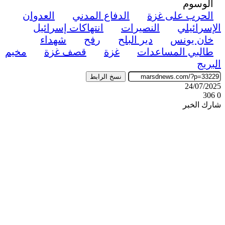
الوسوم
الحرب على غزة
الدفاع المدني
العدوان
الإسرائيلي
النصيرات
انتهاكات إسرائيل
خان يونس
دير البلح
رفح
شهداء
طالبي المساعدات
غزة
قصف غزة
مخيم
البريج
نسخ الرابط
24/07/2025
306
0
شارك الخبر
‫X
ڤايبر
طباعة
تيلقرام
واتساب
ماسنجر
ماسنجر
فيسبوك
مشاركة
عبر
البريد