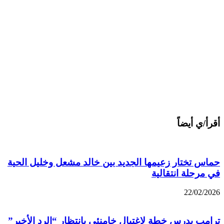
أقرأ/ي أيضاً
حماس تختار زعيمها الجديد بين خالد مشعل وخليل الحية
في مرحلة انتقالية
22/02/2026
ترامب يدرس خطة لاغتيال خامنئي بانتظار “الرد الأخير”