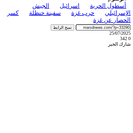
أسطول الحرية
اسرائيل
الجيش
الإسرائيلي
حرب غزة
سفينة حنظلة
كسر
الحصار عن غزة
نسخ الرابط
25/07/2025
342
0
شارك الخبر
‫X
ڤايبر
طباعة
تيلقرام
واتساب
ماسنجر
ماسنجر
فيسبوك
مشاركة
عبر
البريد