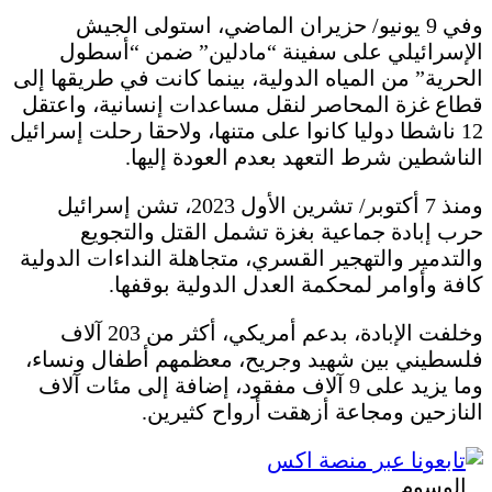
وفي 9 يونيو/ حزيران الماضي، استولى الجيش
الإسرائيلي على سفينة “مادلين” ضمن “أسطول
الحرية” من المياه الدولية، بينما كانت في طريقها إلى
قطاع غزة المحاصر لنقل مساعدات إنسانية، واعتقل
12 ناشطا دوليا كانوا على متنها، ولاحقا رحلت إسرائيل
الناشطين شرط التعهد بعدم العودة إليها.
ومنذ 7 أكتوبر/ تشرين الأول 2023، تشن إسرائيل
حرب إبادة جماعية بغزة تشمل القتل والتجويع
والتدمير والتهجير القسري، متجاهلة النداءات الدولية
كافة وأوامر لمحكمة العدل الدولية بوقفها.
وخلفت الإبادة، بدعم أمريكي، أكثر من 203 آلاف
فلسطيني بين شهيد وجريح، معظمهم أطفال ونساء،
وما يزيد على 9 آلاف مفقود، إضافة إلى مئات آلاف
النازحين ومجاعة أزهقت أرواح كثيرين.
الوسوم