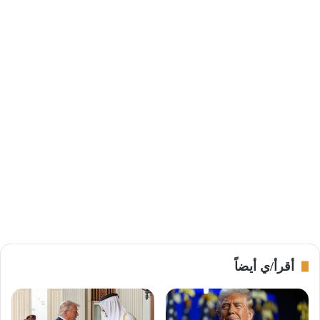
أقرأ/ي أيضاً