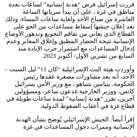
قررت إسرائيل فرض “هدنة إنسانية” لساعات بعدة
مناطق في غزة ، على أن يبدأ سريانها الساعة
العاشرة من صباح الأحد ولغاية ساعات المساء، وذلك
بعد إعلان جيشها إسقاط مساعدات من الجو على
القطاع الذي يعاني من تفاقم التجويع وتدهور الأوضاع
الإنسانية نتيجة الحصار المطبق وإغلاق المعابر وعدم
إدخال المساعدات مع استمرار حرب الإبادة منذ
السابع من تشرين الأول/ أكتوبر 2023.
وأوردت هيئة البث الإسرائيلية “كان 11” ليل السبت –
الأحد، أنه بعد مشاورات مصغرة عقدها رئيس
الحكومة، بنيامين نتنياهو ، مع وزير الأمن يسرائيل
كاتس، ووزير الخارجية غدعون ساعر، ومسؤولين
آخرين، تقرر “هدنة إنسانية” لمدة ساعات طويلة في
قطاع غزة في أعقاب الضغوط الدولية.
إقرأ أيضاً: الجيش الإسرائيلي يُوضح بشأن الهدنة
الإنسانية وممرات دخول المساعدات في غزة