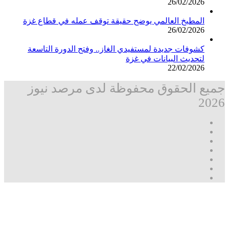
26/02/2026
المطبخ العالمي يوضح حقيقة توقف عمله في قطاع غزة
26/02/2026
كشوفات جديدة لمستفيدي الغاز.. وفتح الدورة التاسعة
لتحديث البيانات في غزة
22/02/2026
جميع الحقوق محفوظة لدى مرصد نيوز
2026
فيسبوك
‫X
تيلقرام
واتساب
قناة
ماسنجر
واتساب
فيسبوك
‫X
زر
ڤايبر
تيلقرام
واتساب
ماسنجر
ماسنجر
فيسبوك
مرصد
الذهاب
نيوز
إلى
الأعلى