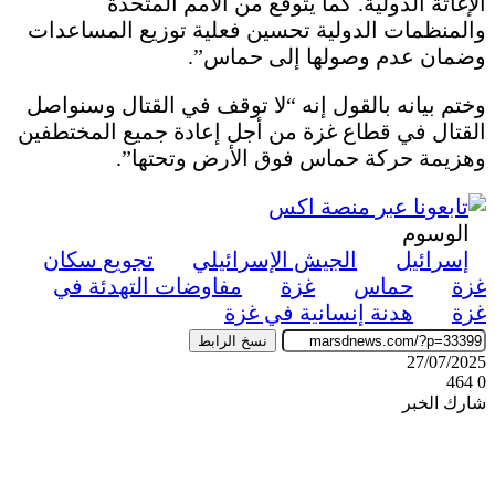
الإغاثة الدولية. كما يتوقع من الأمم المتحدة
والمنظمات الدولية تحسين فعلية توزيع المساعدات
وضمان عدم وصولها إلى حماس”.
وختم بيانه بالقول إنه “لا توقف في القتال وسنواصل
القتال في قطاع غزة من أجل إعادة جميع المختطفين
وهزيمة حركة حماس فوق الأرض وتحتها”.
الوسوم
إسرائيل
الجيش الإسرائيلي
تجويع سكان
غزة
حماس
غزة
مفاوضات التهدئة في
غزة
هدنة إنسانية في غزة
نسخ الرابط
27/07/2025
464
0
شارك الخبر
‫X
ڤايبر
طباعة
تيلقرام
واتساب
ماسنجر
ماسنجر
فيسبوك
مشاركة
عبر
البريد