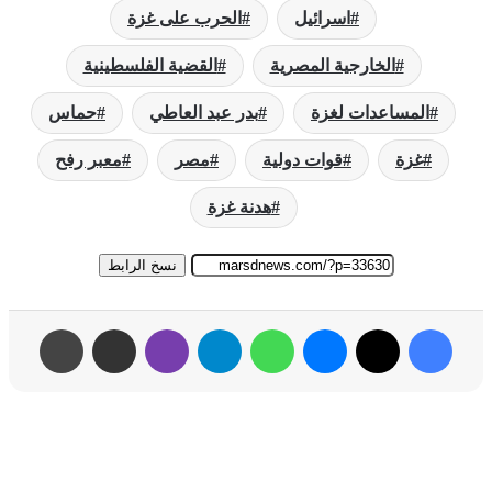
اسرائيل
الحرب على غزة
الخارجية المصرية
القضية الفلسطينية
المساعدات لغزة
بدر عبد العاطي
حماس
غزة
قوات دولية
مصر
معبر رفح
هدنة غزة
نسخ الرابط
فيسبوك
‫X
ماسنجر
واتساب
تيلقرام
ڤايبر
مشاركة عبر البريد
طباعة