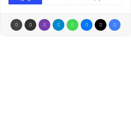
فيسبوك
‫X
ماسنجر
واتساب
تيلقرام
ڤايبر
مشاركة عبر البريد
طباعة