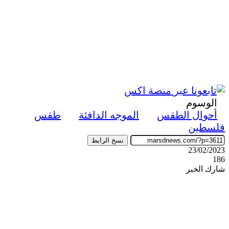
الوسوم
أحوال الطقس
الموجه الدافئة
طقس
فلسطين
نسخ الرابط
23/02/2023
186
شارك الخبر
‫X
ڤايبر
طباعة
تيلقرام
واتساب
ماسنجر
ماسنجر
فيسبوك
مشاركة
عبر
البريد