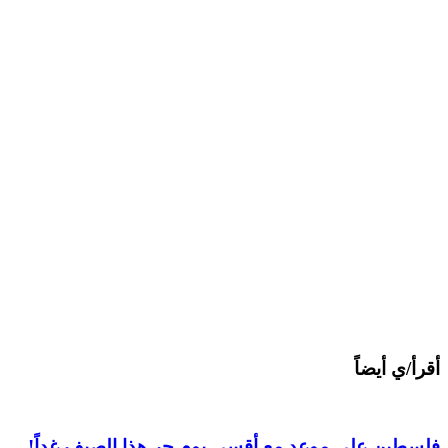
أقرأ/ي أيضاً
فلسطين على موعد مع أقسى يوم حر هذا الصيف غداً!