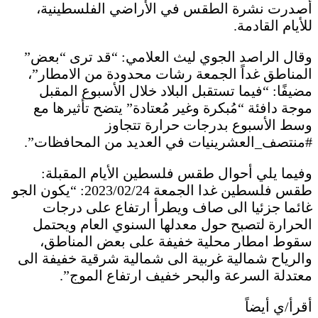
أصدرت نشرة الطقس في الأراضي الفلسطينية،
للأيام القادمة.
وقال الراصد الجوي ليث العلامي: “قد ترى “بعض”
المناطق غداً الجمعة رشات محدودة من الامطار”،
مضيفًا: “فيما تستقبل البلاد خلال الأسبوع المقبل
موجة دافئة “مُبكرة وغير مُعتادة” يتضح تأثيرها مع
وسط الأسبوع بدرجات حرارة تتجاوز
#منتصف_العشرينيات في العديد من المحافظات”.
وفيما يلي أحوال طقس فلسطين الأيام المقبلة:
طقس فلسطين غدا الجمعة 2023/02/24: “يكون الجو
غائما جزئيا الى صاف ويطرأ ارتفاع على درجات
الحرارة لتصبح حول معدلها السنوي العام ويحتمل
سقوط امطار محلية خفيفة على بعض المناطق،
والرياح شمالية غربية الى شمالية شرقية خفيفة الى
معتدلة السرعة والبحر خفيف ارتفاع الموج”.
أقرأ/ي أيضاً