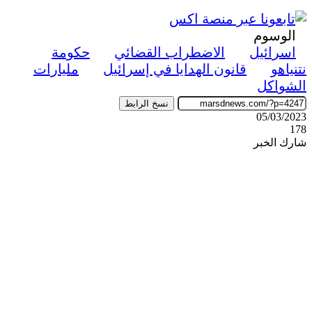
الوسوم
اسرائيل
الاضطراب القضائي
حكومة
نتنياهو
قانون الهدايا في إسرائيل
مليارات
الشواكل
نسخ الرابط
05/03/2023
178
شارك الخبر
‫X
ڤايبر
طباعة
تيلقرام
واتساب
ماسنجر
ماسنجر
فيسبوك
مشاركة
عبر
البريد