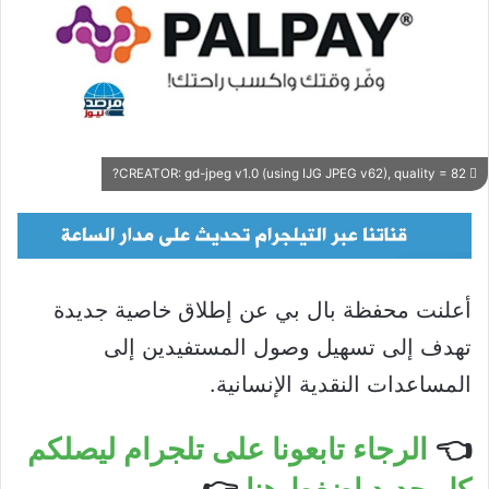
CREATOR: gd-jpeg v1.0 (using IJG JPEG v62), quality = 82?
أعلنت محفظة بال بي عن إطلاق خاصية جديدة
تهدف إلى تسهيل وصول المستفيدين إلى
المساعدات النقدية الإنسانية.
👈
الرجاء تابعونا على تلجرام ليصلكم