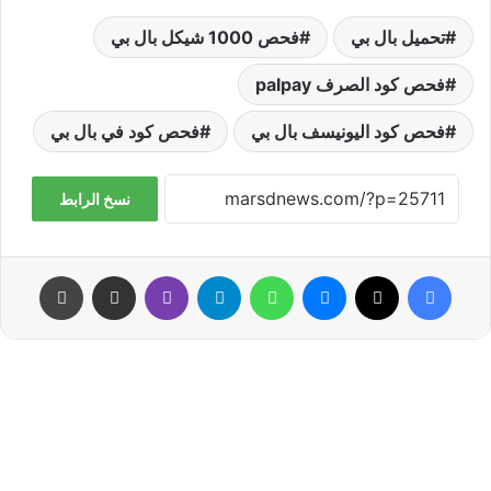
تحميل بال بي
فحص 1000 شيكل بال بي
فحص كود الصرف palpay
فحص كود اليونيسف بال بي
فحص كود في بال بي
نسخ الرابط
فيسبوك
‫X
ماسنجر
واتساب
تيلقرام
ڤايبر
مشاركة عبر البريد
طباعة