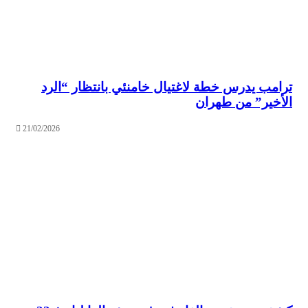
ترامب يدرس خطة لاغتيال خامنئي بانتظار “الرد
الأخير” من طهران
21/02/2026