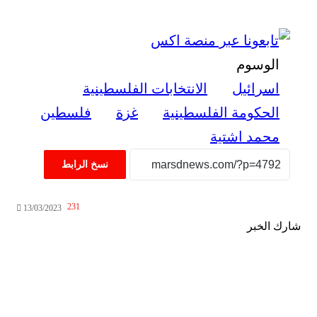
الوسوم
اسرائيل
الانتخابات الفلسطينية
الحكومة الفلسطينية
غزة
فلسطين
محمد اشتية
نسخ الرابط
231
13/03/2023
شارك الخبر
‫X
ڤايبر
طباعة
تيلقرام
واتساب
ماسنجر
ماسنجر
فيسبوك
مشاركة
عبر
البريد