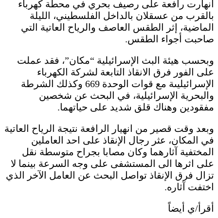
انهارت رافعة على رصيف بحري في محطة كهرباء
بالقرب من عسقلان بالداخل الفلسطيني، الليلة
الماضية، إثر الطقس العاصف والرياح العاتية التي
صاحبت أجواء الطقس.
وبحسب هيئة البث الإسرائيلية “مكان”، فقد عملت
على الفور فرق الانقاذ التابعة لشركة الكهرباء
الإسرائيليىة مع قوات الوحدة 669 وكذلك الشرطة
والبحرية الإسرائيلية، في البحث عن شخصين
مفقودين وهناك قلق شديد على حياتهما.
وبعد وقت قصير من انهيار الرافعة نتيجة الرياح العاتية
في المكان، عثر رجال الإنقاذ على احد العاملين
المختفية آثارهما وكان مصابا بجراح متوسطة نقل
على اثرها الى المستشفى على وجه السرعة بينما لا
تزال فرق الإنقاذ تواصل البحث عن العامل الآخر الذي
اختفت آثاره.
أقرأ/ي أيضاً