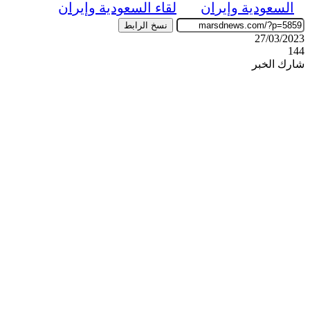
السعودية وإيران
لقاء السعودية وإيران
نسخ الرابط
27/03/2023
144
شارك الخبر
‫X
ڤايبر
طباعة
تيلقرام
واتساب
ماسنجر
ماسنجر
فيسبوك
مشاركة
عبر
البريد