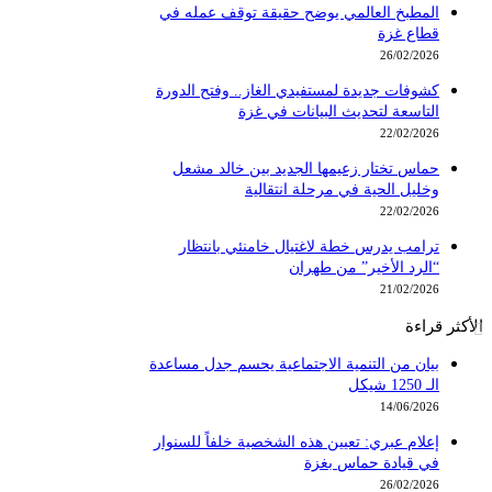
المطبخ العالمي يوضح حقيقة توقف عمله في
قطاع غزة
26/02/2026
كشوفات جديدة لمستفيدي الغاز.. وفتح الدورة
التاسعة لتحديث البيانات في غزة
22/02/2026
حماس تختار زعيمها الجديد بين خالد مشعل
وخليل الحية في مرحلة انتقالية
22/02/2026
ترامب يدرس خطة لاغتيال خامنئي بانتظار
“الرد الأخير” من طهران
21/02/2026
الأكثر قراءة
بيان من التنمية الاجتماعية يحسم جدل مساعدة
الـ 1250 شيكل
14/06/2026
إعلام عبري: تعيين هذه الشخصية خلفاً للسنوار
في قيادة حماس بغزة
26/02/2026