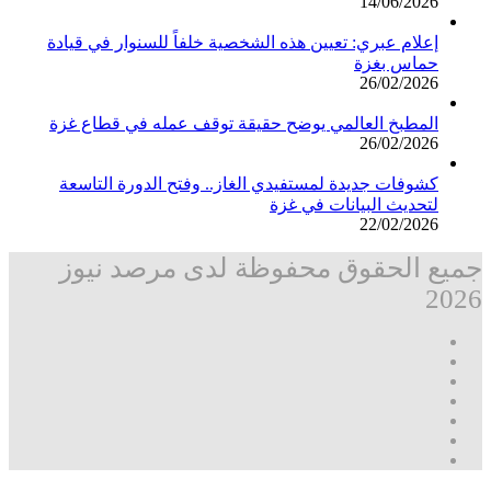
14/06/2026
إعلام عبري: تعيين هذه الشخصية خلفاً للسنوار في قيادة
حماس بغزة
26/02/2026
المطبخ العالمي يوضح حقيقة توقف عمله في قطاع غزة
26/02/2026
كشوفات جديدة لمستفيدي الغاز.. وفتح الدورة التاسعة
لتحديث البيانات في غزة
22/02/2026
جميع الحقوق محفوظة لدى مرصد نيوز
2026
فيسبوك
‫X
تيلقرام
واتساب
قناة
ماسنجر
واتساب
فيسبوك