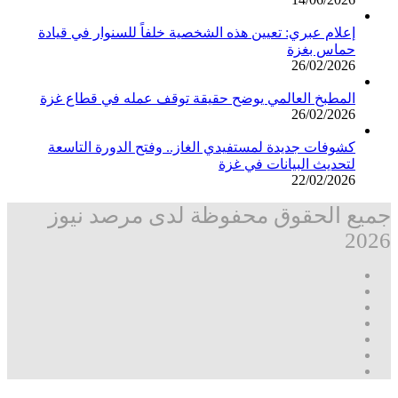
إعلام عبري: تعيين هذه الشخصية خلفاً للسنوار في قيادة
حماس بغزة
26/02/2026
المطبخ العالمي يوضح حقيقة توقف عمله في قطاع غزة
26/02/2026
كشوفات جديدة لمستفيدي الغاز.. وفتح الدورة التاسعة
لتحديث البيانات في غزة
22/02/2026
جميع الحقوق محفوظة لدى مرصد نيوز
2026
فيسبوك
‫X
تيلقرام
واتساب
قناة
ماسنجر
واتساب
فيسبوك