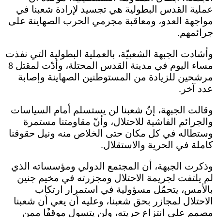
عملية القدس البطولية هي تجسيد لإرادة شعبنا في
مواجهة العدو، ومعاقبة مجرمي الحرب الصهاينة على
جرائمهم.
وأشادت الجبهة الشعبيّة، بالعملية البطولية التي نفذت
مساء اليوم في مدينة القدس المحتلة، وأدّت لمقتل 8
مرشحين للزيادة من المستوطنين الصهاينة وإصابة
عدد آخر.
وقالت الجبهة، إنّ شعبنا لن يستسلم أمام السياسات
والجرائم الفاشية للاحتلال، وأنّ مقاومتنا مستمرة
وستطاله في كل مكان حتى الخلاص منه ونيل حقوقنا
كاملة في الحرية والاستقلال.
وذكرت الجبهة، أن المجتمع الدولي ومؤسساته الذي
لم يلتفت لجريمة الاحتلال ومجزرته في مخيم جنين
بالأمس، يتحمّل مسؤولية في استمرار ارتكاب
الاحتلال لمجازر بحق شعبنا، وعليه أن يعي أن شعبنا
مصمم على انتزاع حريته، ولن يتسول موقفًا ممن