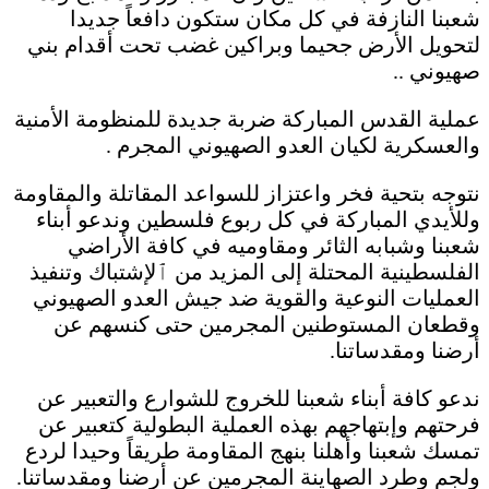
شعبنا النازفة في كل مكان ستكون دافعاً جديدا
لتحويل الأرض جحيما وبراكين غضب تحت أقدام بني
صهيوني ..
عملية القدس المباركة ضربة جديدة للمنظومة الأمنية
والعسكرية لكيان العدو الصهيوني المجرم .
نتوجه بتحية فخر واعتزاز للسواعد المقاتلة والمقاومة
وللأيدي المباركة في كل ربوع فلسطين وندعو أبناء
شعبنا وشبابه الثائر ومقاوميه في كافة الأراضي
الفلسطينية المحتلة إلى المزيد من ٱلإشتباك وتنفيذ
العمليات النوعية والقوية ضد جيش العدو الصهيوني
وقطعان المستوطنين المجرمين حتى كنسهم عن
أرضنا ومقدساتنا.
ندعو كافة أبناء شعبنا للخروج للشوارع والتعبير عن
فرحتهم وإبتهاجهم بهذه العملية البطولية كتعبير عن
تمسك شعبنا وأهلنا بنهج المقاومة طريقاً وحيدا لردع
ولجم وطرد الصهاينة المجرمين عن أرضنا ومقدساتنا.