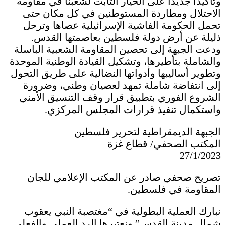
وتأكيداً جديداً على الخيار الثابت لشعبنا في مقاومة
الاحتلال ومطاردة المستوطنين في كل مكان حتى
تحمل الحكومة الفاشية الإسرائيلية عصاها وترحل
ذليلة عن أرض دولة فلسطين بعاصمتها القدس.
ودعت الجبهة إلى تحصين المقاومة الشعبية الباسلة
والشاملة بتأطيرها، وتشكيل القيادة الوطنية الموحدة
وتطوير أساليبها وأدواتها النضالية على طريق التحول
إلى انتفاضة شاملة تمهد لعصيان وطني، وضرورة
الشروع الفوري بتطبيق قرار وقف التنسيق الأمني
واستكمال تنفيذ قرارات المجلس المركزي.
الجبهة الديمقراطية لتحرير فلسطين
المكتب الصحفي/ قطاع غزة
27/1/2023
تصريح صحفي صادر عن المكتب الإعلامي للجان
المقاومة في فلسطين.
نبارك العملية البطولية في “مغتصبة النبي يعقوب
شمال مدينة القدس” ونعتبرها الرد العملي والفعلي