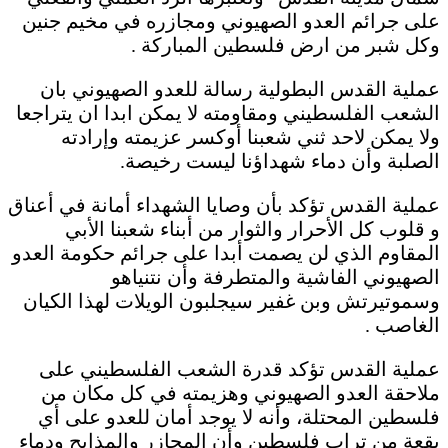
على جرائم العدو الصهيوني ومجازره في مخيم جنين
وكل شبر من ارض فلسطين المباركة .
عملية القدس البطولية رسالة للعدو الصهيوني بان
الشعب الفلسطيني ومقاومته لا يمكن ابدا ان يتراجعا
ولا يمكن لاحد ثني شعبنا أوكسر عزيمته وإرادته
الصلبة وأن دماء شهداؤنا ليست رخيصة.
عملية القدس تؤكد بأن وصايا الشهداء أمانة في أعناق
و قلوب كل الأحرار والثوار من أبناء شعبنا الأبي
المقاوم الذي لن يصمت أبدا على جرائم حكومة العدو
الصهيوني الفاشية والمتطرفة وأن نتنياهو
وسموتيرتش وبن غفير سيجلبون الويلات لهذا الكيان
الغاصب .
عملية القدس تؤكد قدرة الشعب الفلسطيني على
ملاحقة العدو الصهيوني وهزيمته في كل مكان من
فلسطين المحتلة، وأنه لا يوجد أمان للعدو على أي
بقعة من تراب فلسطين وأن المجازر والمذابح ودماء