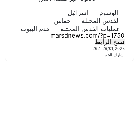
الوسوم
اسرائيل
القدس المحتلة
حماس
عمليات القدس المحتلة
هدم البيوت
نسخ الرابط
262
29/01/2023
‫X
ڤايبر
طباعة
تيلقرام
ماسنجر
ماسنجر
واتساب
مشاركة
فيسبوك
شارك الخبر
عبر
البريد