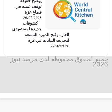
يوضح حقيقة
توقف عمله في
قطاع غزة
26/02/2026
كشوفات
جديدة لمستفيدي
الغاز.. وفتح الدورة التاسعة
لتحديث البيانات في غزة
22/02/2026
جميع الحقوق محفوظة لدى مرصد نيوز
2026
فيسبوك
‫X
تيلقرام
واتساب
‫
ر
ايبر
قناة
يلقرام
اسنجر
اسنجر
اتساب
يسبوك
ماسنجر
لذهاب
واتساب
فيسبوك
لى
مرصد
لأعلى
نيوز