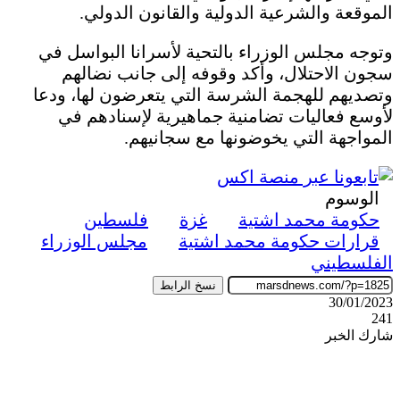
الموقعة والشرعية الدولية والقانون الدولي.
وتوجه مجلس الوزراء بالتحية لأسرانا البواسل في
سجون الاحتلال، وأكد وقوفه إلى جانب نضالهم
وتصديهم للهجمة الشرسة التي يتعرضون لها، ودعا
لأوسع فعاليات تضامنية جماهيرية لإسنادهم في
المواجهة التي يخوضونها مع سجانيهم.
الوسوم
حكومة محمد اشتية
غزة
فلسطين
قرارات حكومة محمد اشتية
مجلس الوزراء
الفلسطيني
نسخ الرابط
30/01/2023
241
شارك الخبر
‫X
ڤايبر
طباعة
تيلقرام
واتساب
ماسنجر
ماسنجر
فيسبوك
مشاركة
عبر
البريد