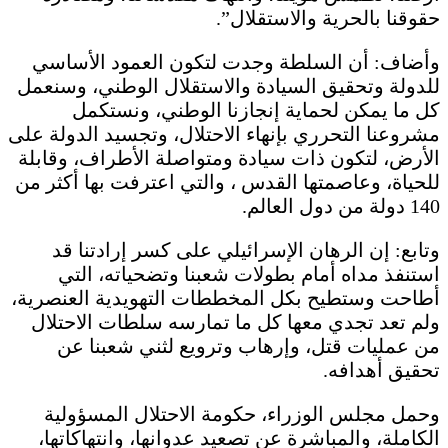
حقوقنا بالحرية والاستقلال”.
وأضاف: أن السلطة وجدت لتكون العمود الأساسي
للدولة وتحقيق السيادة والاستقلال الوطني، وسنعمل
كل ما يمكن لحماية إنجازنا الوطني، ونستكمل
مشروعنا التحرري بإنهاء الاحتلال، وتجسيد الدولة على
الأرض، لتكون ذات سيادة ومتواصلة الأطراف، وقابلة
للحياة، وعاصمتها القدس ، والتي اعترفت بها أكثر من
140 دولة من دول العالم.
وتابع: إن الرهان الإسرائيلي على كسر إرادتنا قد
استنفذ مداه أمام بطولات شعبنا وتضحياته، التي
أطاحت وستطيح بكل المخططات التهويدية العنصرية،
ولم تعد تجدي معها كل ما تمارسه سلطات الاحتلال
من عمليات قتل، وإرهاب وترويع لثني شعبنا عن
تحقيق أهدافه.
وحمل مجلس الوزراء، حكومة الاحتلال المسؤولية
الكاملة، والمباشرة عن تصعيد عدوانها، وانتهاكاتها،