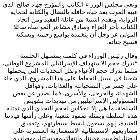
ونعى مجلس الوزراء الكاتب والمؤرخ جهاد صالح الذي
غيبه الموت بعد حياة حافلة بالنضال والكتابة لحماية
الرواية، وتقدم اشتية من عائلة الفقيد ومن اتحاد
الكتاب بأحر العزاء وصادق مشاعر المواساة سائلا
المولى عز وجل أن يتغمده بواسع رحمته ويسكنه
فسيح جناته.
وقال رئيس الوزراء في كلمته بمستهل الجلسة:
“ندرك حجم الاستهداف الإسرائيلي للمشروع الوطني،
مثلما ندرك حجم الأعباء وثقل التحديات التي يتحملها
شعبنا في سبيل الحفاظ على هذا المشروع، الذي جاء
على جسر من التضحيات، والعذابات، وقوافل
الشهداء، والجرحى، والأسرى، فما يصدر عن بعض
المسؤولين الإسرائيليين من تهديدات بتقويض
السلطة، ما هي إلا انعكاس لحجم التحدي الذي تمثله
هذه السلطة ويمثله صمود شعبنا، وعلى رأسها قيادتنا
العتيدة، إنهم يسعون لبسط سيطرتهم، وتعميق
مشاريعهم الاستيطانية الاستعمارية العنصرية على
أرضنا، لطمس هويتنا، وانتهاك مقدساتنا، ومصادرة