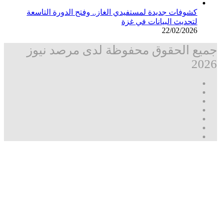
كشوفات جديدة لمستفيدي الغاز.. وفتح الدورة التاسعة
لتحديث البيانات في غزة
22/02/2026
جميع الحقوق محفوظة لدى مرصد نيوز
2026
فيسبوك
‫X
تيلقرام
واتساب
قناة
ماسنجر
واتساب
فيسبوك
‫X
زر
ڤايبر
تيلقرام
واتساب
ماسنجر
ماسنجر
فيسبوك
مرصد
الذهاب
نيوز
إلى
الأعلى