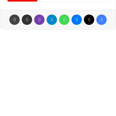
فيسبوك
‫X
ماسنجر
واتساب
تيلقرام
ڤايبر
مشاركة عبر البريد
طباعة