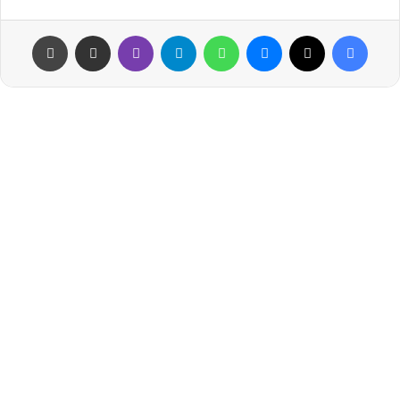
فيسبوك
‫X
ماسنجر
واتساب
تيلقرام
ڤايبر
مشاركة عبر البريد
طباعة