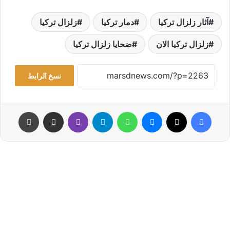
آثار زلزال تركيا
دمار تركيا
زلزال تركيا
زلزال تركيا الان
ضحايا زلزال تركيا
نسخ الرابط
فيسبوك
‫X
ماسنجر
واتساب
تيلقرام
ڤايبر
مشاركة عبر البريد
طباعة