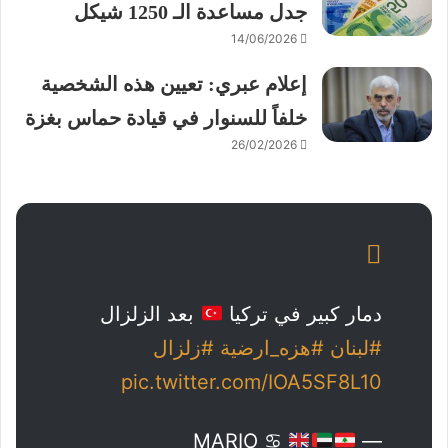
جدل مساعدة الـ 1250 شيكل
14/06/2026
إعلام عبري: تعيين هذه الشخصية
خلفاً للسنوار في قيادة حماس بغزة
26/02/2026
دمار كبير في تركيا
بعد الزلزال
#لبنان
#هزه_ارضية
#زلزال
pic.twitter.com/IOA5SF8L10
— MARIO ♋︎