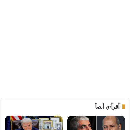
أقرأ/ي أيضاً