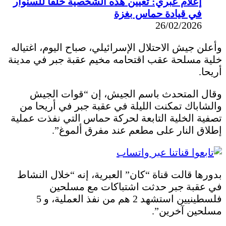
إعلام عبري: تعيين هذه الشخصية خلفاً للسنوار
في قيادة حماس بغزة
26/02/2026
وأعلن جيش الاحتلال الإسرائيلي، صباح اليوم، اغتياله
خلية مسلحة عقب اقتحامه مخيم عقبة جبر في مدينة
أريحا.
وقال المتحدث باسم الجيش، إن “قوات الجيش
والشاباك تمكنت الليلة في عقبة جبر في أريحا من
تصفية الخلية التابعة لحركة حماس التي نفذت عملية
إطلاق النار على مطعم عند مفرق ألموغ”.
بدورها قالت قناة “كان” العبرية، إنه “خلال النشاط
في عقبة جبر حدثت اشتباكات مع مسلحين
فلسطينيين استشهد 2 هم من نفذ العملية، و 5
مسلحين آخرين”.