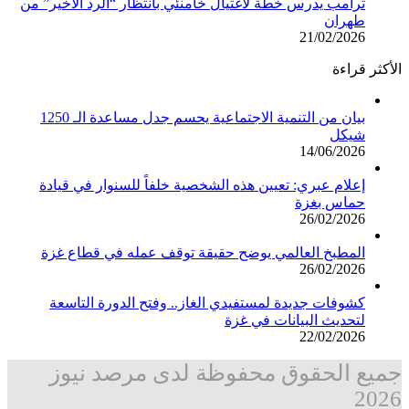
ترامب يدرس خطة لاغتيال خامنئي بانتظار “الرد الأخير” من
طهران
21/02/2026
الأكثر قراءة
بيان من التنمية الاجتماعية يحسم جدل مساعدة الـ 1250
شيكل
14/06/2026
إعلام عبري: تعيين هذه الشخصية خلفاً للسنوار في قيادة
حماس بغزة
26/02/2026
المطبخ العالمي يوضح حقيقة توقف عمله في قطاع غزة
26/02/2026
كشوفات جديدة لمستفيدي الغاز.. وفتح الدورة التاسعة
لتحديث البيانات في غزة
22/02/2026
جميع الحقوق محفوظة لدى مرصد نيوز
2026