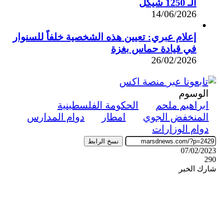
الـ 1250 شيكل
14/06/2026
إعلام عبري: تعيين هذه الشخصية خلفاً للسنوار
في قيادة حماس بغزة
26/02/2026
الوسوم
ابراهيم ملحم
الحكومة الفلسطينية
المنخفض الجوي
امطار
دوام المدارس
دوام الوزارات
نسخ الرابط
07/02/2023
290
شارك الخبر
‫X
ڤايبر
طباعة
تيلقرام
واتساب
ماسنجر
ماسنجر
فيسبوك
مشاركة
عبر
البريد