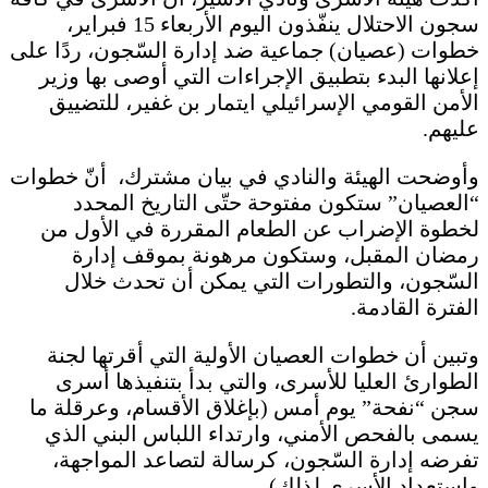
سجون الاحتلال ينفّذون اليوم الأربعاء 15 فبراير،
خطوات (عصيان) جماعية ضد إدارة السّجون، ردًا على
إعلانها البدء بتطبيق الإجراءات التي أوصى بها وزير
الأمن القومي الإسرائيلي ايتمار بن غفير، للتضييق
عليهم.
وأوضحت الهيئة والنادي في بيان مشترك، أنّ خطوات
“العصيان” ستكون مفتوحة حتّى التاريخ المحدد
لخطوة الإضراب عن الطعام المقررة في الأول من
رمضان المقبل، وستكون مرهونة بموقف إدارة
السّجون، والتطورات التي يمكن أن تحدث خلال
الفترة القادمة.
وتبين أن خطوات العصيان الأولية التي أقرتها لجنة
الطوارئ العليا للأسرى، والتي بدأ بتنفيذها أسرى
سجن “نفحة” يوم أمس (بإغلاق الأقسام، وعرقلة ما
يسمى بالفحص الأمني، وارتداء اللباس البني الذي
تفرضه إدارة السّجون، كرسالة لتصاعد المواجهة،
واستعداد الأسرى لذلك).