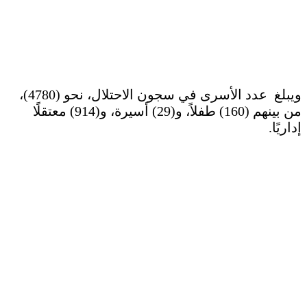
ويبلغ عدد الأسرى في سجون الاحتلال، نحو (4780)،
من بينهم (160) طفلاً، و(29) أسيرة، و(914) معتقلًا
إداريًا.