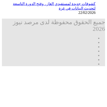
كشوفات جديدة لمستفيدي الغاز.. وفتح الدورة التاسعة
لتحديث البيانات في غزة
22/02/2026
جميع الحقوق محفوظة لدى مرصد نيوز
2026
فيسبوك
‫X
تيلقرام
واتساب
قناة
ماسنجر
واتساب
فيسبوك
‫X
زر
ڤايبر
تيلقرام
واتساب
ماسنجر
ماسنجر
فيسبوك
مرصد
الذهاب
نيوز
إلى
الأعلى