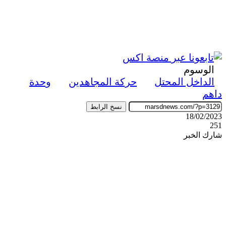
الوسوم
الداخل المحتل
حركة المجاهدين
وحدة
داهم
نسخ الرابط
18/02/2023
251
شارك الخبر
‫X
ڤايبر
طباعة
تيلقرام
واتساب
ماسنجر
ماسنجر
فيسبوك
مشاركة
عبر
البريد