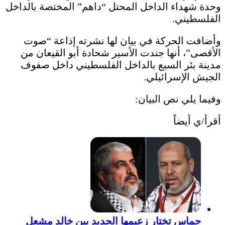
وحدة شهداء الداخل المحتل “داهم” المختصة بالداخل
الفلسطيني.
وأضافت الحركة في بيان لها نشرته إذاعة “صوت
الأقصى”، أنها جندت الأسير شحادة أبو القيعان من
مدينة بئر السبع بالداخل الفلسطيني داخل صفوف
الجيش الإسرائيلي.
وفيما يلي نص البيان:
أقرأ/ي أيضاً
حماس تختار زعيمها الجديد بين خالد مشعل