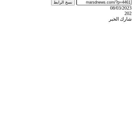
نسخ الرابط
08/03/2023
202
شارك الخبر
‫X
ڤايبر
طباعة
تيلقرام
واتساب
ماسنجر
ماسنجر
فيسبوك
مشاركة
عبر
البريد