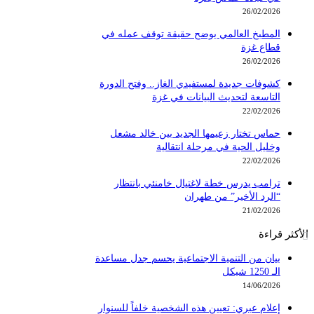
26/02/2026
المطبخ العالمي يوضح حقيقة توقف عمله في
قطاع غزة
26/02/2026
كشوفات جديدة لمستفيدي الغاز.. وفتح الدورة
التاسعة لتحديث البيانات في غزة
22/02/2026
حماس تختار زعيمها الجديد بين خالد مشعل
وخليل الحية في مرحلة انتقالية
22/02/2026
ترامب يدرس خطة لاغتيال خامنئي بانتظار
“الرد الأخير” من طهران
21/02/2026
الأكثر قراءة
بيان من التنمية الاجتماعية يحسم جدل مساعدة
الـ 1250 شيكل
14/06/2026
إعلام عبري: تعيين هذه الشخصية خلفاً للسنوار