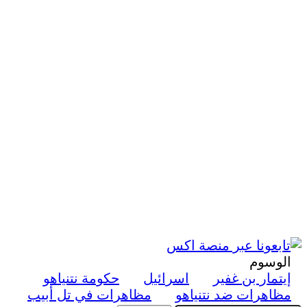
الوسوم
إيتمار بن غفير
اسرائيل
حكومة نتنياهو
مظاهرات ضد نتنياهو
مظاهرات في تل أبيب