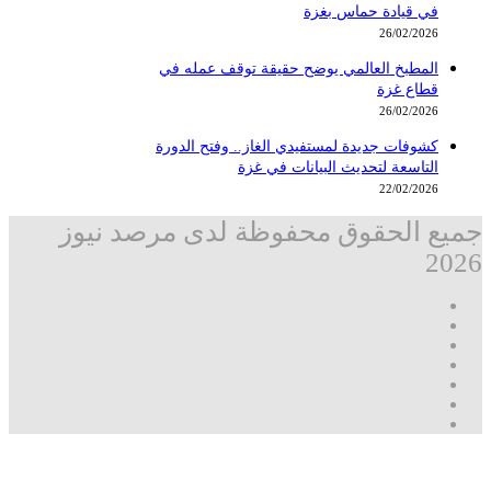
في قيادة حماس بغزة
26/02/2026
المطبخ العالمي يوضح حقيقة توقف عمله في
قطاع غزة
26/02/2026
كشوفات جديدة لمستفيدي الغاز.. وفتح الدورة
التاسعة لتحديث البيانات في غزة
22/02/2026
جميع الحقوق محفوظة لدى مرصد نيوز
2026
فيسبوك
‫X
تيلقرام
واتساب
قناة
ماسنجر
واتساب
فيسبوك
‫X
زر
ڤايبر
تيلقرام
واتساب
ماسنجر
ماسنجر
فيسبوك
مرصد
الذهاب
نيوز