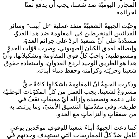
المجازر اليوميّة ضد شعبنا، يجب أن يدفع ثمنًا
لجرائمه.
وحيّت الجبهةُ الشعبيّةُ منفذ عملية “تل أبيب” وسائر
الفدائيين المنخرطين في المقاومة ضد هذا العدوّ،
مشدّدةً على أنّ تصعيدَ الردّ على جرائم العدوّ،
وإيصاله لعمق الكيان الصهيوني، وضرب قوّات العدوّ
ومستوطنيه؛ واجبُ كلِّ قوى المقاومة وتشكيلاتها، وأنّ
هذا هو الطريق الوحيد لردع العدوان، واستعادة حقوق
شعبنا وحريّته وكرامته وحفظ دماء أبنائه.
وذكرت الجبهةُ أنّ المقاومةَ بأشكالها كافةً حقٌّ
مشروعٌ لشعبنا، يجب العمل من كلّ المكوّنات الوطنيّة
على دعمه وتصعيده وإزالة أيّ معيقاتٍ تقفُ في
طريقه، وفي مقدّمتها التنسيق الأمنيّ، وما يرتبط به
من صفقاتٍ والتزاماتٍ مع العدو.
كما دعت الجبهةُ أبناءَ شعبنا للوقوفِ موحّدين بوعيٍ
كاملٍ ضدّ كلّ الممارسات التي تستهدف وحدتهم في