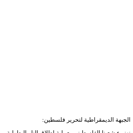
الجبهة الديمقراطية لتحرير فلسطين:
نهنيء شعبنا الفلسطيني بعملية إطلاق النار البطولية