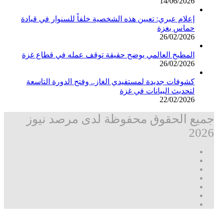
14/06/2026
إعلام عبري: تعيين هذه الشخصية خلفاً للسنوار في قيادة
حماس بغزة
26/02/2026
المطبخ العالمي يوضح حقيقة توقف عمله في قطاع غزة
26/02/2026
كشوفات جديدة لمستفيدي الغاز.. وفتح الدورة التاسعة
لتحديث البيانات في غزة
22/02/2026
جميع الحقوق محفوظة لدى مرصد نيوز
2026
فيسبوك
‫X
تيلقرام
واتساب
قناة
ماسنجر
واتساب
فيسبوك