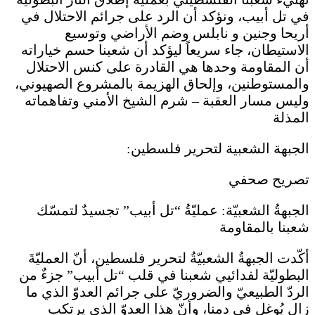
في تل أبيب، ونؤكد أن الرد على جرائم الاحتلال في
أريحا وجنين و نابلس وضم الأراضي وتوسيع
الاستيطان، جاء سريعاً ليؤكد أن شعبنا حسم خياراته
أن المقاومة وحدها هي القادرة على كنس الاحتلال
والمستوطنين، وإلحاق الهزيمة بالمشروع الصهيوني،
وليس مسار العقبة – شرم الشيخ الأمني وتفاهماته
المذلة
الجبهة الشعبية لتحرير فلسطين:
تصريح صحفي
الجبهةُ الشعبيّة: عمليّةُ “تل أبيب” تجسيدٌ لتمسّك
شعبنا بالمقاومة
أكّدت الجبهةُ الشعبيّةُ لتحرير فلسطين، أنّ العمليّةَ
البطوليّة لفدائيي شعبنا في قلب “تل أبيب” جزءٌ من
الردّ الطبيعيّ والضروريّ على جرائم العدوّ الذي ما
زال يُوغل في دمنا، وأنّ هذا العدوّ الذي يرتكب