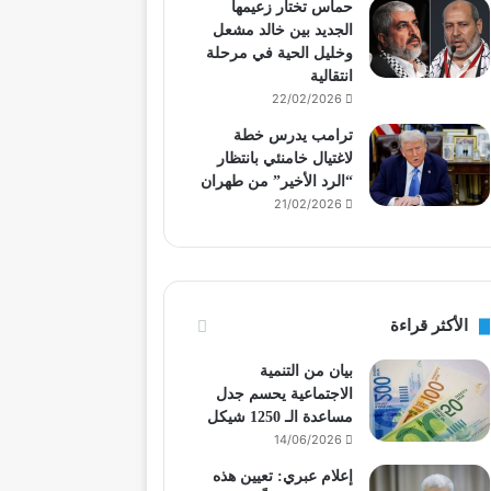
حماس تختار زعيمها
الجديد بين خالد مشعل
وخليل الحية في مرحلة
انتقالية
22/02/2026
ترامب يدرس خطة
لاغتيال خامنئي بانتظار
“الرد الأخير” من طهران
21/02/2026
الأكثر قراءة
بيان من التنمية
الاجتماعية يحسم جدل
مساعدة الـ 1250 شيكل
14/06/2026
إعلام عبري: تعيين هذه