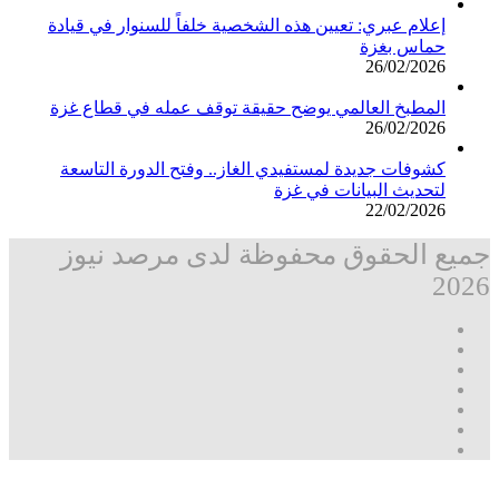
إعلام عبري: تعيين هذه الشخصية خلفاً للسنوار في قيادة
حماس بغزة
26/02/2026
المطبخ العالمي يوضح حقيقة توقف عمله في قطاع غزة
26/02/2026
كشوفات جديدة لمستفيدي الغاز.. وفتح الدورة التاسعة
لتحديث البيانات في غزة
22/02/2026
جميع الحقوق محفوظة لدى مرصد نيوز
2026
فيسبوك
‫X
تيلقرام
واتساب
قناة
ماسنجر
واتساب
فيسبوك
زر
مرصد