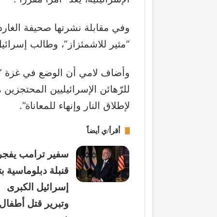
وفي مقابلة نشرتها صحيفة الغارد
“مثير للاشمئزاز”، وطالب إسرائي
وأضاف لامي أن الوضع في غزة “م
للرّهائن الإسرائيليين المحتجزين
لإطلاق النار وإنهاء للمعاناة”.
أقرأ/ي أيضاً
سفير ترامب يفجر
قنبلة دبلوماسية بت
إسرائيل الكبرى
وتبرير قتل أطفال