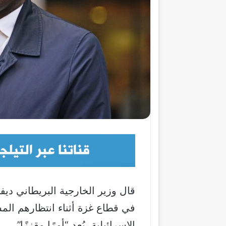
قال وزير الخارجية البريطاني ديف
في قطاع غزة أثناء انتظارهم المس
الإسرائيلية، يُعد “أمرًا مقززًا”.