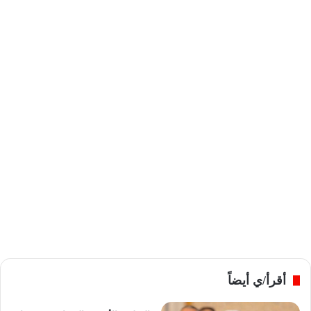
أقرأ/ي أيضاً