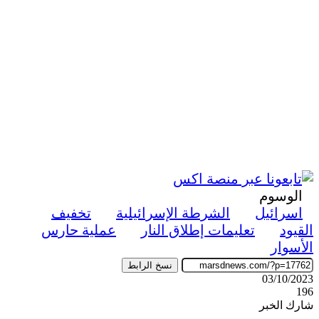
الوسوم
اسرائيل
الشرطة الإسرائيلية
تخفيف
القيود
تعليمات إطلاق النار
عملية حارس
الأسوار
نسخ الرابط
03/10/2023
196
شارك الخبر
‫X
ڤايبر
طباعة
تيلقرام
واتساب
ماسنجر
ماسنجر
فيسبوك
مشاركة