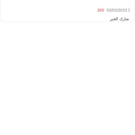
200
02/02/2023
‫X
ڤايبر
طباعة
تيلقرام
ماسنجر
ماسنجر
واتساب
مشاركة
فيسبوك
شارك الخبر
عبر
البريد