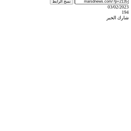
نسخ الرابط
03/02/2023
194
شارك الخبر
‫X
ڤايبر
طباعة
تيلقرام
واتساب
ماسنجر
ماسنجر
فيسبوك
مشاركة
عبر
البريد