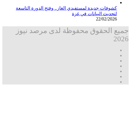
كشوفات جديدة لمستفيدي الغاز.. وفتح الدورة التاسعة
لتحديث البيانات في غزة
22/02/2026
جميع الحقوق محفوظة لدى مرصد نيوز
2026
فيسبوك
‫X
تيلقرام
واتساب
قناة
ماسنجر
واتساب
فيسبوك
‫X
زر
ڤايبر
تيلقرام
واتساب
ماسنجر
ماسنجر
فيسبوك
مرصد
الذهاب
نيوز
إلى
الأعلى