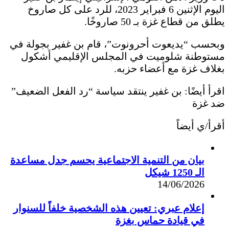
اليوم الإثنين 6 فبراير 2023، للرد على كل صاروخ
يطلق من قطاع غزة بـ 50 صاروخًا.
وبحسب “يديعوت أحرونوت”، قام بن غفير بجولة في
مستوطنة شلوميت في المجلس الإقليمي أشكول
بغلاف غزة مع أعضاء حزبه.
اقرأ أيضًا: بن غفير ينتقد سياسة “رد الفعل الضعيف”
ضد غزة
أقرأ/ي أيضاً
بيان من التنمية الاجتماعية يحسم جدل مساعدة
الـ 1250 شيكل
14/06/2026
إعلام عبري: تعيين هذه الشخصية خلفاً للسنوار
في قيادة حماس بغزة