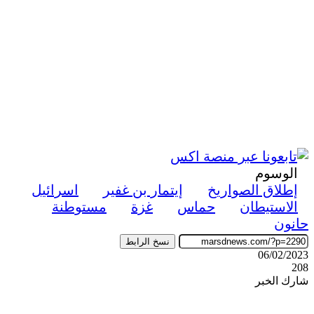
الوسوم
إطلاق الصواريخ
إيتمار بن غفير
اسرائيل
الاستيطان
حماس
غزة
مستوطنة
حانون
نسخ الرابط
06/02/2023
208
شارك الخبر
‫X
ڤايبر
طباعة
تيلقرام
واتساب
ماسنجر
ماسنجر
فيسبوك
مشاركة
عبر