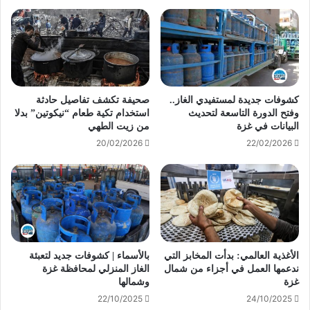
كشوفات جديدة لمستفيدي الغاز..
صحيفة تكشف تفاصيل حادثة
وفتح الدورة التاسعة لتحديث
استخدام تكية طعام “نيكوتين” بدلا
البيانات في غزة
من زيت الطهي
20/02/2026
22/02/2026
الأغذية العالمي: بدأت المخابز التي
بالأسماء | كشوفات جديد لتعبئة
ندعمها العمل في أجزاء من شمال
الغاز المنزلي لمحافظة غزة
غزة
وشمالها
22/10/2025
24/10/2025