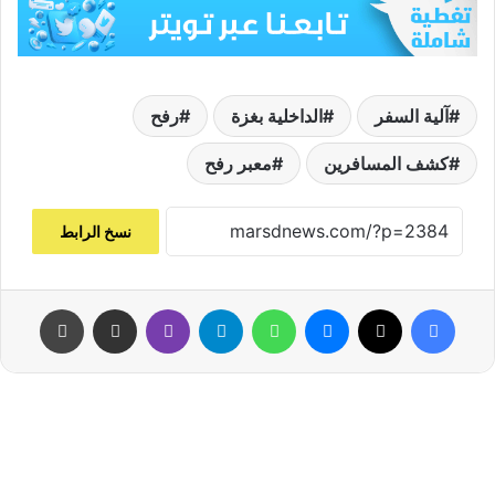
آلية السفر
الداخلية بغزة
رفح
كشف المسافرين
معبر رفح
نسخ الرابط
فيسبوك
‫X
ماسنجر
واتساب
تيلقرام
ڤايبر
مشاركة عبر البريد
طباعة