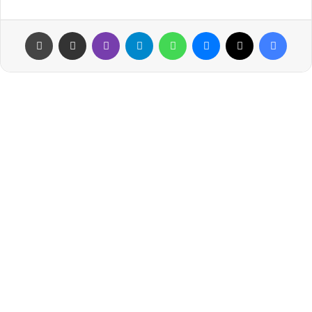
فيسبوك
‫X
ماسنجر
واتساب
تيلقرام
ڤايبر
مشاركة عبر البريد
طباعة