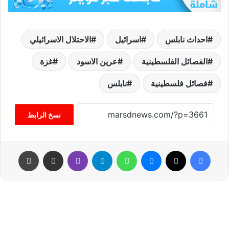
احداث نابلس
اسرائيل
الاحتلال الاسرائيلي
الفصائل الفلسطينية
عرين الاسود
غزة
فصائل فلسطينية
نابلس
نسخ الرابط
فيسبوك
‫X
ماسنجر
واتساب
تيلقرام
ڤايبر
مشاركة عبر البريد
طباعة