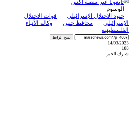
الوسوم
جنود الاحتلال الإسرائيلي
قوات الاحتلال
الإسرائيلي
محافظ جنين
وكالة الأنباء
الفلسطينية
نسخ الرابط
14/03/2023
188
شارك الخبر
‫X
ڤايبر
طباعة
تيلقرام
واتساب
ماسنجر
ماسنجر
فيسبوك
مشاركة
عبر
البريد