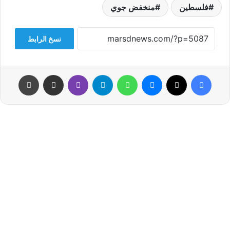
فلسطين
منخفض جوي
نسخ الرابط
فيسبوك
‫X
ماسنجر
واتساب
تيلقرام
ڤايبر
مشاركة عبر البريد
طباعة