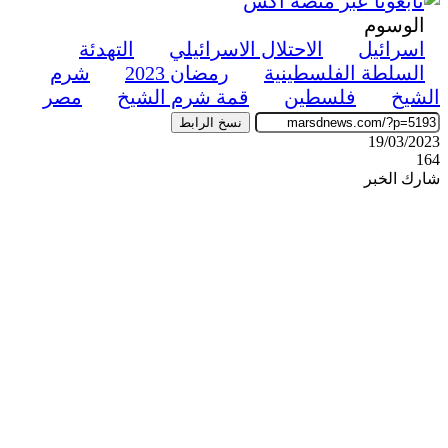
الوسوم
اسرائيل
الاحتلال الاسرائيلي
التهدئة
السلطة الفلسطينية
رمضان 2023
شرم
الشيخ
فلسطين
قمة شرم الشيخ
مصر
نسخ الرابط
19/03/2023
164
شارك الخبر
‫X
ڤايبر
طباعة
تيلقرام
واتساب
ماسنجر
ماسنجر
فيسبوك
مشاركة
عبر
البريد