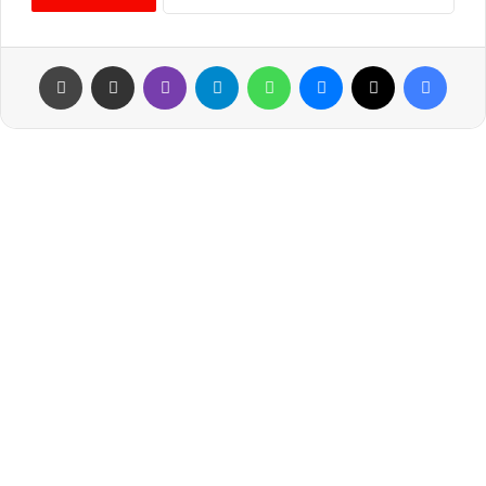
فيسبوك
‫X
ماسنجر
واتساب
تيلقرام
ڤايبر
مشاركة عبر البريد
طباعة