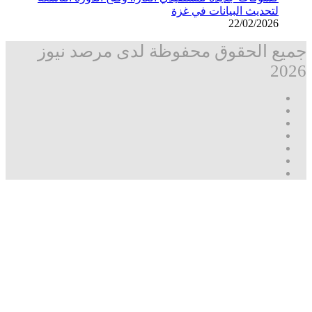
لتحديث البيانات في غزة
22/02/2026
جميع الحقوق محفوظة لدى مرصد نيوز
2026
فيسبوك
‫X
تيلقرام
واتساب
قناة
ماسنجر
واتساب
فيسبوك
‫X
زر
ڤايبر
تيلقرام
واتساب
ماسنجر
ماسنجر
فيسبوك
مرصد
الذهاب
نيوز
إلى
الأعلى