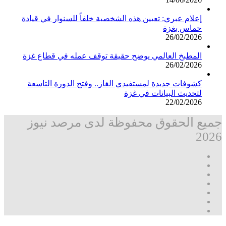
إعلام عبري: تعيين هذه الشخصية خلفاً للسنوار في قيادة
حماس بغزة
26/02/2026
المطبخ العالمي يوضح حقيقة توقف عمله في قطاع غزة
26/02/2026
كشوفات جديدة لمستفيدي الغاز.. وفتح الدورة التاسعة
لتحديث البيانات في غزة
22/02/2026
جميع الحقوق محفوظة لدى مرصد نيوز
2026
فيسبوك
‫X
تيلقرام
واتساب
قناة
ماسنجر
واتساب
فيسبوك