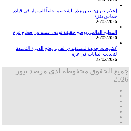
إعلام عبري: تعيين هذه الشخصية خلفاً للسنوار في قيادة
حماس بغزة
26/02/2026
المطبخ العالمي يوضح حقيقة توقف عمله في قطاع غزة
26/02/2026
كشوفات جديدة لمستفيدي الغاز.. وفتح الدورة التاسعة
لتحديث البيانات في غزة
22/02/2026
جميع الحقوق محفوظة لدى مرصد نيوز
2026
فيسبوك
‫X
تيلقرام
واتساب
قناة
ماسنجر
واتساب
فيسبوك