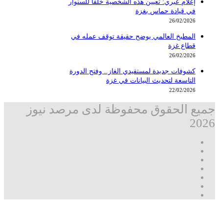
إعلام عبري: تعيين هذه الشخصية خلفاً للسنوار
في قيادة حماس بغزة
26/02/2026
المطبخ العالمي يوضح حقيقة توقف عمله في
قطاع غزة
26/02/2026
كشوفات جديدة لمستفيدي الغاز.. وفتح الدورة
التاسعة لتحديث البيانات في غزة
22/02/2026
جميع الحقوق محفوظة لدى مرصد نيوز
2026
فيسبوك
‫X
تيلقرام
واتساب
قناة
ماسنجر
واتساب
فيسبوك
زر
مرصد