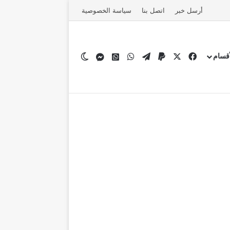
أرسل خبر
اتصل بنا
سياسة الخصوصية
‫X
فيسبوك
تيلقرام
واتساب
قناة واتساب
الوضع المظلم
ماسنجر فيسبوك مرصد نيوز
قسام