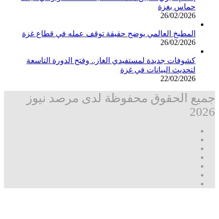
حماس بغزة
26/02/2026
المطبخ العالمي يوضح حقيقة توقف عمله في قطاع غزة
26/02/2026
كشوفات جديدة لمستفيدي الغاز.. وفتح الدورة التاسعة
لتحديث البيانات في غزة
22/02/2026
جميع الحقوق محفوظة لدى مرصد نيوز
2026
فيسبوك
‫X
تيلقرام
واتساب
قناة
ماسنجر
واتساب
فيسبوك
زر
مرصد
الذهاب
نيوز
إلى