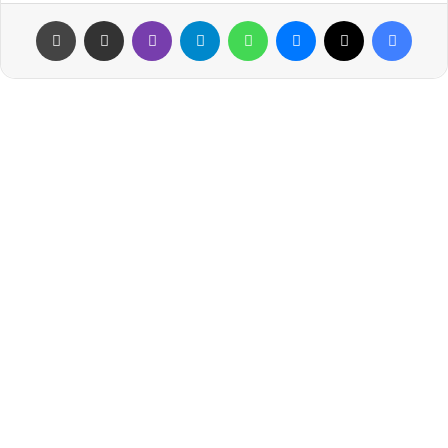
فيسبوك
‫X
ماسنجر
واتساب
تيلقرام
ڤايبر
مشاركة عبر البريد
طباعة