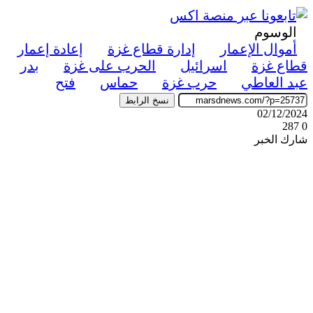
الوسوم
أموال الإعمار
إدارة قطاع غزة
إعادة إعمار
قطاع غزة
اسرائيل
الحرب على غزة
بدر
عبد العاطي
حرب غزة
حماس
فتح
نسخ الرابط
02/12/2024
287
0
شارك الخبر
‫X
ڤايبر
طباعة
تيلقرام
واتساب
ماسنجر
ماسنجر
فيسبوك
مشاركة
عبر
البريد